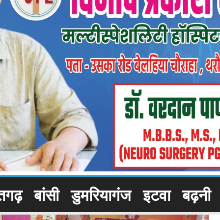
तगढ़
बांसी
डुमरियागंज
इटवा
बढ़नी