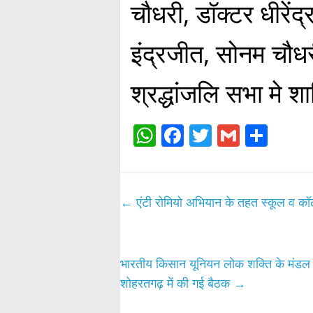
चौधरी, डॉक्टर धीरेंद
इंद्रजीत, सोनम चौध
श्रद्धांजलि सभा मे श
W
Fa
T
G
S
ha
ce
wi
m
ha
ts
bo
tte
ail
re
A
ok
r
←
एंटी रोमियो अभियान के तहत स्कूल व कॉले
pp
भारतीय किसान यूनियन लोक शक्ति के मंडल उपाध
शोहरतगढ़ में की गई बैठक
→