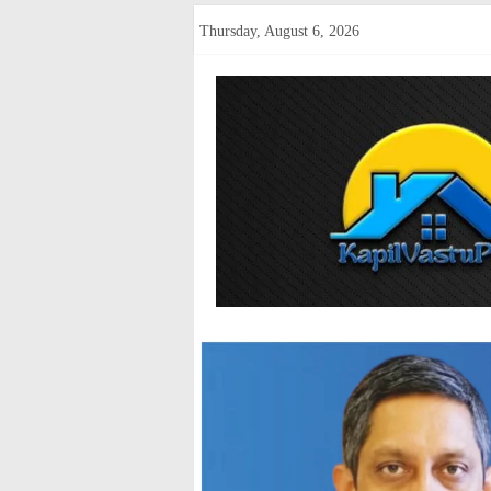
Skip
Thursday, August 6, 2026
to
content
kapilvastup
Courage
of
Journalism