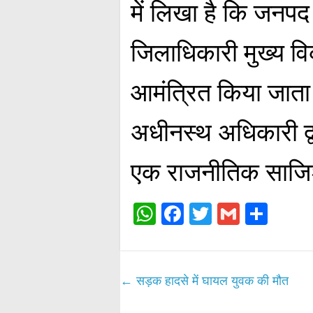
में लिखा है कि जनपद क
जिलाधिकारी मुख्य वि
आमंत्रित किया जाता
अधीनस्थ अधिकारी द्व
एक राजनीतिक साजि
W
Fa
T
G
S
ha
ce
wi
m
ha
ts
bo
tte
ail
re
A
ok
r
←
सड़क हादसे में घायल युवक की मौत
pp