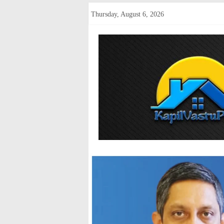
Skip
Thursday, August 6, 2026
to
content
kapilvastup
Courage
of
Journalism