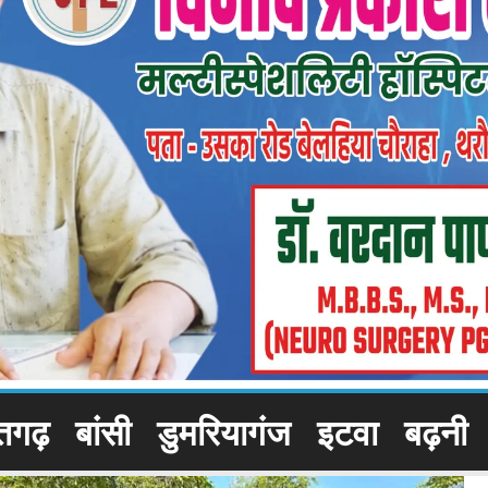
तगढ़
बांसी
डुमरियागंज
इटवा
बढ़नी