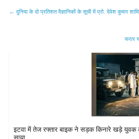
ts
bo
tte
ail
re
A
ok
r
←
दुनिया के दो प्रतिशत वैज्ञानिकों के सूची में प्रो. देवेश कुमार शा
pp
फरार च
इटवा में तेज रफ्तार बाइक ने सड़क किनारे खड़े युवक क
साया