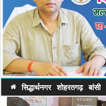
सिद्धार्थनगर
शोहरतगढ़
बांसी