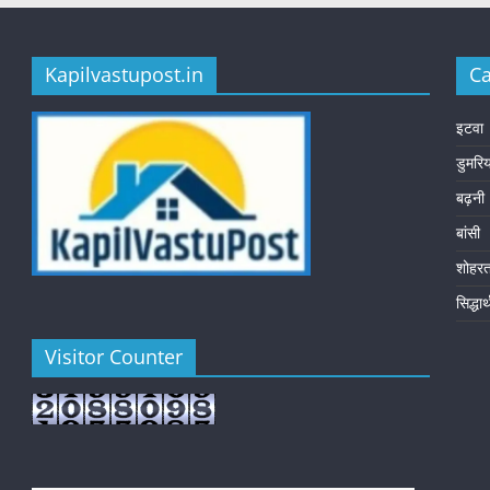
Kapilvastupost.in
Ca
इटवा
डुमरि
बढ़नी
बांसी
शोहर
सिद्धा
Visitor Counter