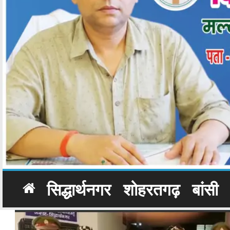
सिद्धार्थनगर
शोहरतगढ़
बांसी