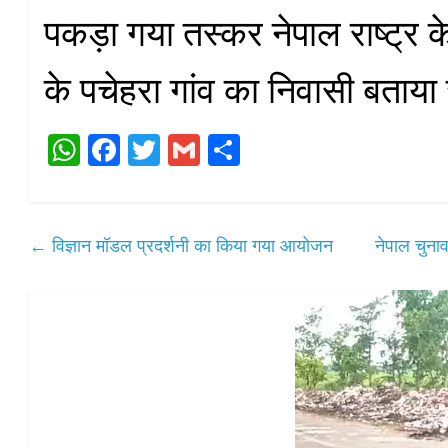
पकड़ा गया तस्कर नेपाल राष्ट्र क
के पचेहरा गांव का निवासी बताया
W
Fa
T
G
S
ha
ce
wi
m
ha
ts
bo
tte
ail
re
A
ok
r
←
विज्ञान मॉडल प्रदर्शनी का किया गया आयोजन
नेपाल चुना
pp