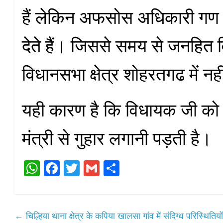
हैं लेकिन अफसोस अधिकारी गण
देते हैं। जिससे समय से जनहित 
विधानसभा क्षेत्र शोहरतगढ में नही
यही कारण है कि विधायक जी को 
मंत्री से गुहार लगानी पड़ती है।
W
Fa
T
G
S
ha
ce
wi
m
ha
ts
bo
tte
ail
re
A
ok
r
←
चिल्हिया थाना क्षेत्र के कपिया खालसा गांव में संदिग्ध परिस्थितियो