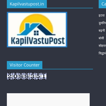
Kapilvastupost.in
Ca
इटवा
डुमरि
बढ़नी
बांसी
शोहर
सिद्धा
Visitor Counter