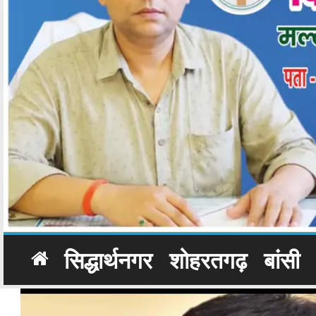
सिद्धार्थनगर
शोहरतगढ़
बांसी