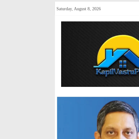
Skip
Saturday, August 8, 2026
to
content
kapilvastup
Courage
of
Journalism