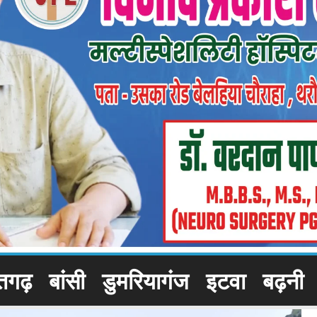
तगढ़
बांसी
डुमरियागंज
इटवा
बढ़नी