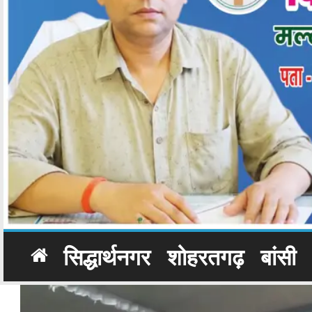
सिद्धार्थनगर
शोहरतगढ़
बांसी