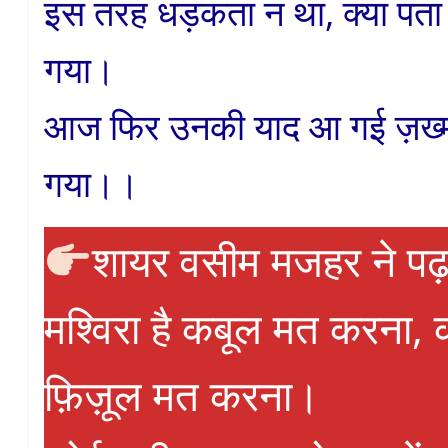
इस तरह धड़कता न था, क्या पता 
गया।
आज फिर उनकी याद आ गई ज़ख्म 
गया।।
शायर वसीम मजहर ने पढ़
मश्विरा है कबूल मत करना,
फ़िज़ूल मत करना।