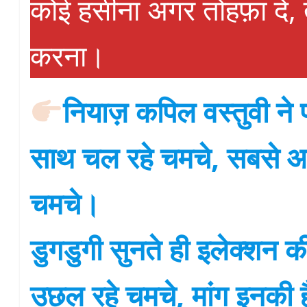
कोई हसीना अगर तोहफ़ा दें,
करना।
नियाज़ कपिल वस्तुवी ने प
साथ चल रहे चमचे, सबसे आ
चमचे।
डुगडुगी सुनते ही इलेक्शन की
उछल रहे चमचे, मांग इनकी ह