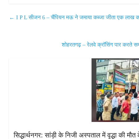
ts
bo
tte
ail
re
A
ok
r
←
I P L सीजन 6 – चैंपियन मऊ ने जमाया कब्जा जीता एक लाख क
pp
शोहरतगढ़ – रेलवे क्रॉसिंग पार करते स
सिद्धार्थनगर: सांड़ी के निजी अस्पताल में वृद्धा की 