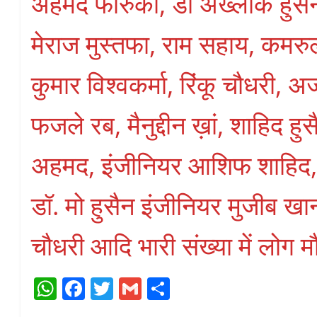
अहमद फारुकी, डॉ अख्लाक हुसैन
मेराज मुस्तफा, राम सहाय, कमरु
कुमार विश्वकर्मा, रिंकू चौधरी,
फजले रब, मैनुद्दीन ख़ां, शाहिद हु
अहमद, इंजीनियर आशिफ शाहिद,
डॉ. मो हुसैन इंजीनियर मुजीब ख
चौधरी आदि भारी संख्या में लोग म
W
Fa
T
G
S
ha
ce
wi
m
ha