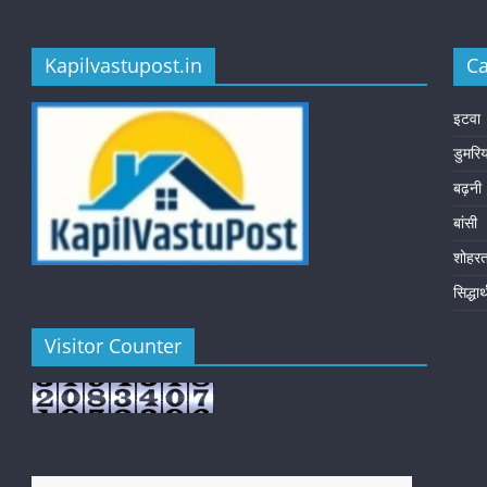
Kapilvastupost.in
Ca
इटवा
डुमरि
बढ़नी
बांसी
शोहर
सिद्धा
Visitor Counter