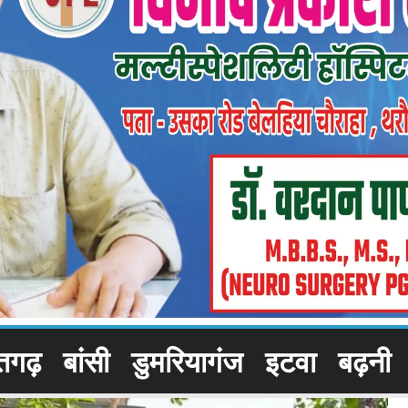
तगढ़
बांसी
डुमरियागंज
इटवा
बढ़नी