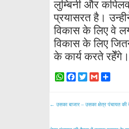
लुम्बिनी और कपिलवस
प्रयासरत है। उन्हीन
विकास के लिए वे ल
विकास के लिए जितन
के कार्य करते रहेँगे
W
Fa
T
G
S
ha
ce
wi
m
ha
ts
bo
tte
ail
re
A
ok
r
←
उसका बाजार – उसका क्षेत्र पंचायत की
pp