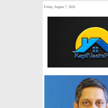
Skip
Friday, August 7, 2026
to
content
kapilvastup
Courage
of
Journalism