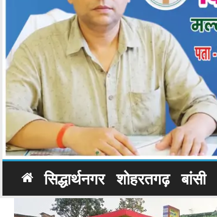
सिद्धार्थनगर
शोहरतगढ़
बांसी