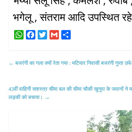
भैय्या सैलू सिंह , कमलेश , रुवाब 
भगेलू , संतराम आदि उपस्थित रह
W
Fa
T
G
S
ha
ce
wi
m
ha
ts
bo
tte
ail
re
A
ok
r
←
बजरंगी का गला क्यों रेता गया : मटियार निवासी बजरंगी गुप्ता उर्फ
pp
43वीं वाहिनी सशस्त्र सीमा बल की सीमा चौकी खुनुवा के जवानों ने
लड़की को बचाया।
→