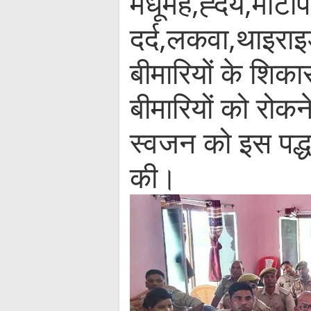
मधूमेह,ह्दय,मोटाप
दर्द,लकवा,थाइरा
बीमारियों के शिकार
बीमारियों को रोकन
स्वजन को इस पद्
की।