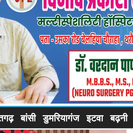
तगढ़
बांसी
डुमरियागंज
इटवा
बढ़नी