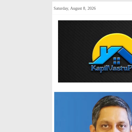
Skip
Saturday, August 8, 2026
to
content
kapilvastup
Courage
of
Journalism