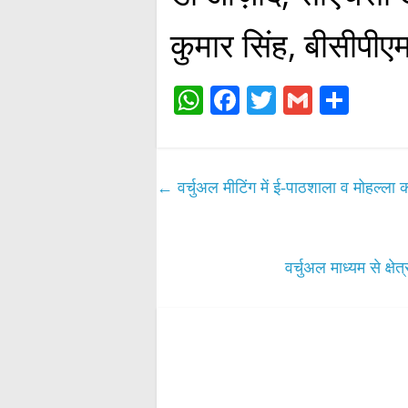
कुमार सिंह, बीसीपीएम
W
Fa
T
G
S
ha
ce
wi
m
ha
ts
bo
tte
ail
re
A
ok
r
←
वर्चुअल मीटिंग में ई-पाठशाला व मोहल्ला 
pp
वर्चुअल माध्यम से क्षे