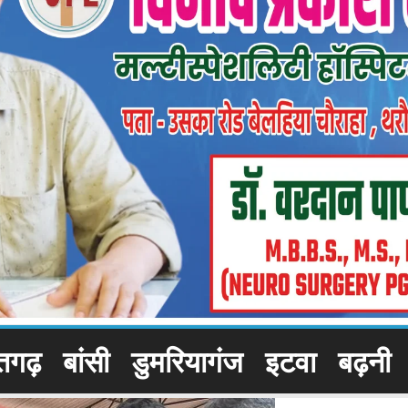
तगढ़
बांसी
डुमरियागंज
इटवा
बढ़नी