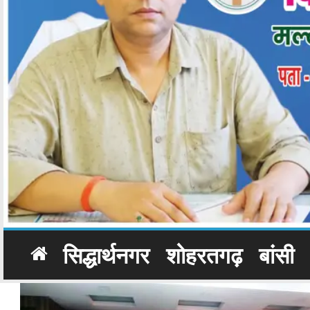
सिद्धार्थनगर
शोहरतगढ़
बांसी