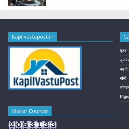
Kapilvastupost.in
Ca
इटवा
डुमरि
बढ़नी
बांसी
शोहर
सिद्धा
Visitor Counter