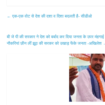
ha
ce
wi
m
ha
ts
bo
tte
ail
re
A
ok
r
←
एक-एक वोट से देश की दशा व दिशा बदलती है- सीडीओ
pp
बी जे पी की सरकार ने देश को बर्बाद कर दिया जनता के उपर मंहगाई
नौकरियां छीन लीं झूठ की सरकर को उखाड़ फेंके जनता -अखिलेश