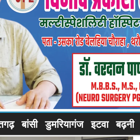
तगढ़
बांसी
डुमरियागंज
इटवा
बढ़नी