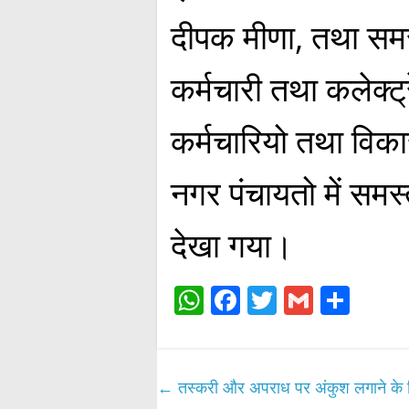
दीपक मीणा, तथा सम
कर्मचारी तथा कलेक्ट्
कर्मचारियो तथा विक
नगर पंचायतो में समस्
देखा गया।
W
Fa
T
G
S
ha
ce
wi
m
ha
ts
bo
tte
ail
re
A
ok
r
←
तस्करी और अपराध पर अंकुश लगाने के लिए