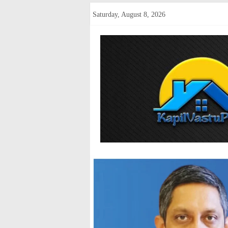
Skip
Saturday, August 8, 2026
to
content
kapilvastup
Courage
of
Journalism