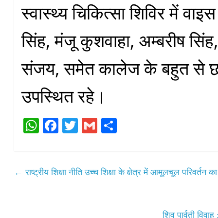
स्वास्थ्य चिकित्सा शिविर में वाइ
सिंह, मंजू कुशवाहा, अम्बरीष सिंह, 
संजय, समेत कालेज के बहुत से छा
उपस्थित रहे।
W
Fa
T
G
S
ha
ce
wi
m
ha
ts
bo
tte
ail
re
A
ok
r
←
राष्ट्रीय शिक्षा नीति उच्च शिक्षा के क्षेत्र में आमूलचूल परिवर्
pp
शिव पार्वती विवाह :