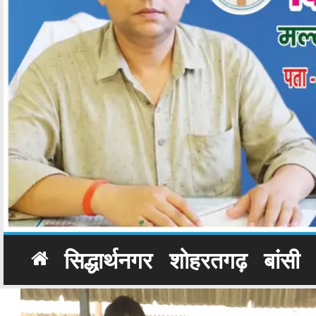
सिद्धार्थनगर
शोहरतगढ़
बांसी