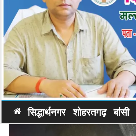
सिद्धार्थनगर
शोहरतगढ़
बांसी