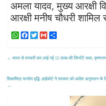
अमला यादव, मुख्य आरक्षी वि
आरक्षी मनीष चौधरी शामिल 
W
Fa
T
G
S
ha
ce
wi
m
ha
ts
bo
tte
ail
re
A
ok
r
←
भारत से तस्करी कर लाई गई 15 लाख की सिगरेटें जब्त, कृष्णानगर 
pp
शिक्षामित्र मानदेय वृद्धि: हाईकोर्ट ने सरकार को आदेश अनुपालन 
→