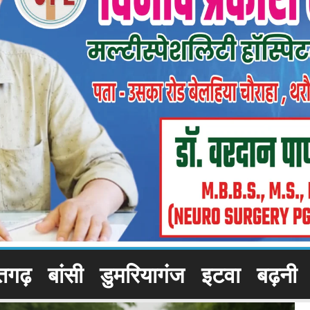
तगढ़
बांसी
डुमरियागंज
इटवा
बढ़नी