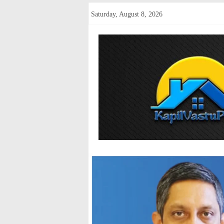
Skip
Saturday, August 8, 2026
to
content
kapilvastup
Courage
of
Journalism