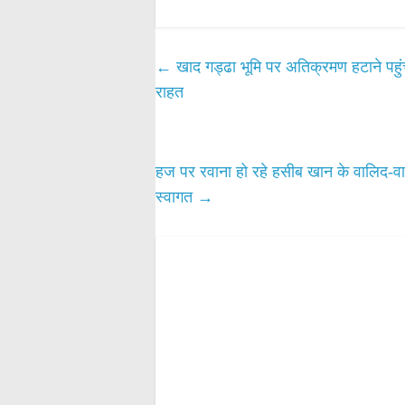
ha
ce
wi
m
ha
ts
bo
tte
ail
re
A
ok
r
←
खाद गड्ढा भूमि पर अतिक्रमण हटाने पहुं
pp
राहत
हज पर रवाना हो रहे हसीब खान के वालिद-वाल
स्वागत
→