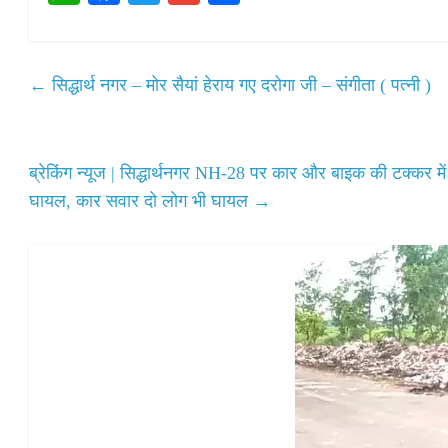
ha
ce
wi
m
ha
ts
bo
tte
ail
re
A
ok
r
←
सिद्धार्थ नगर – मोर सैयां हेराय गए दरोगा जी – संगीता ( पत्नी )
pp
ब्रेकिंग न्यूज | सिद्धार्थनगर NH-28 पर कार और बाइक की टक्कर में
घायल, कार सवार दो लोग भी घायल
→