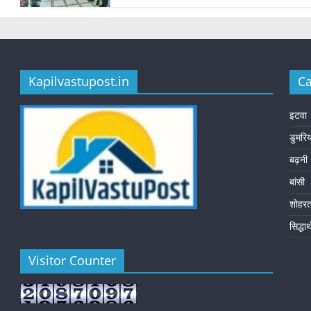
Kapilvastupost.in
Ca
इटवा
डुमरि
बढ़नी
बांसी
शोहर
सिद्धा
Visitor Counter