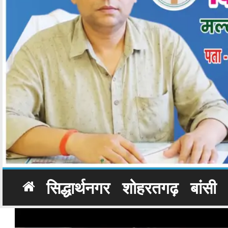
सिद्धार्थनगर
शोहरतगढ़
बांसी