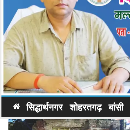
सिद्धार्थनगर
शोहरतगढ़
बांसी