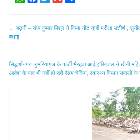
ha
ce
wi
m
ha
ts
bo
tte
ail
re
A
ok
r
←
बढ़नी – सोम कुमार मिश्र ने किया नीट यूजी परीक्षा उत्तीर्ण , सु
pp
बधाई
सिद्धार्थनगर: डुमरियागंज के फर्जी भैरहवा आई हॉस्पिटल ने छीनी 
आदेश के बाद भी नहीं हो रही रैंडम चेकिंग, स्वास्थ्य विभाग सवालों के घ