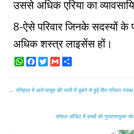
उससे अधिक एरिया का व्यावसाय
8-ऐसे परिवार जिनके सदस्यों के
अधिक शस्त्र लाइसेंस हों।
W
Fa
T
G
S
ha
ce
wi
m
ha
ts
bo
tte
ail
re
A
ok
r
←
ननिहाल में आये मासूम की नाली में डूबने से हुई मौत परिवार स्तब्ध
pp
सोशल ऑडिट में बच्चों को गुणवत्तायुक्त