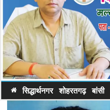
सिद्धार्थनगर
शोहरतगढ़
बांसी