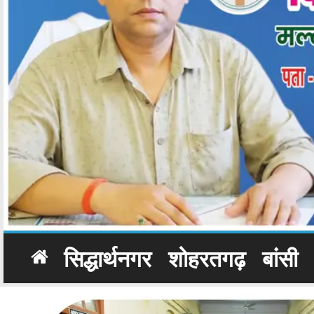
सिद्धार्थनगर
शोहरतगढ़
बांसी