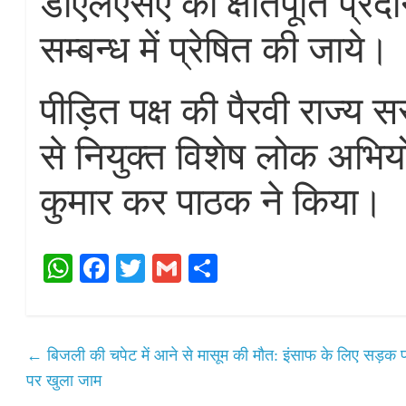
डीएलएसए को क्षतिपूर्ति प्रद
सम्बन्ध में प्रेषित की जाये।
पीड़ित पक्ष की पैरवी राज्
से नियुक्त विशेष लोक अभ
कुमार कर पाठक ने किया।
W
Fa
T
G
S
ha
ce
wi
m
ha
ts
bo
tte
ail
re
A
ok
r
←
बिजली की चपेट में आने से मासूम की मौत: इंसाफ के लिए सड़क 
pp
पर खुला जाम