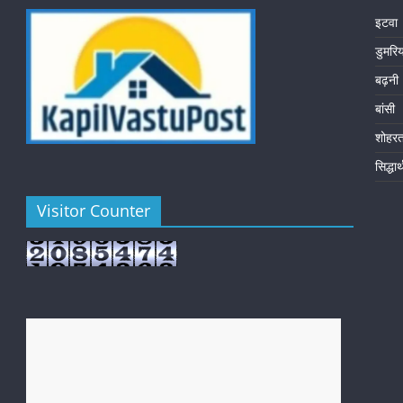
इटवा
डुमरि
बढ़नी
बांसी
शोहर
सिद्धा
Visitor Counter