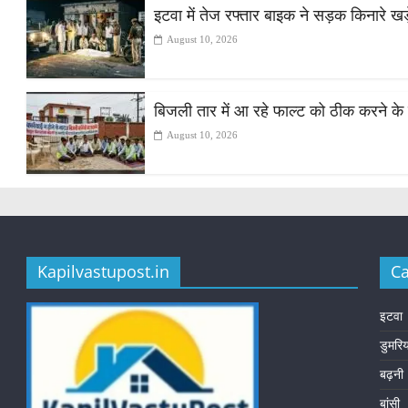
इटवा में तेज रफ्तार बाइक ने सड़क किनारे खड़
August 10, 2026
बिजली तार में आ रहे फाल्ट को ठीक करने के 
August 10, 2026
Kapilvastupost.in
Ca
इटवा
डुमरि
बढ़नी
बांसी