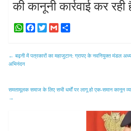
की कानूनी कार्रवाई कर रही 
W
Fa
T
G
S
ha
ce
wi
m
ha
ts
bo
tte
ail
re
A
ok
r
←
बढ़नी में पत्रकारों का महाजुटान: ग्रापए के नवनियुक्त मंडल अध्य
pp
अभिनंदन
समतामूलक समाज के लिए सभी धर्मों पर लागू हो एक-समान कानून व्यव
→