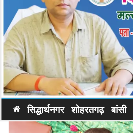
सिद्धार्थनगर
शोहरतगढ़
बांसी