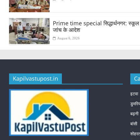
Prime time special सिद्धार्थनगर: स्कूल मे
जांच के आदेश
August 6, 2026
Kapilvastupost.in
Ca
इटवा
डुमरि
बढ़नी
बांसी
शोहर