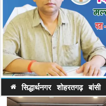
सिद्धार्थनगर
शोहरतगढ़
बांसी