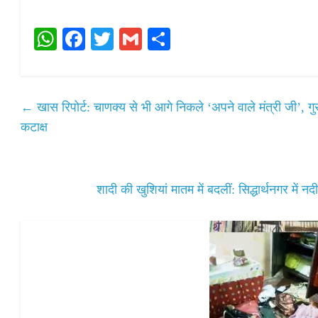
W
Fa
T
G
S
ha
ce
wi
m
ha
ts
bo
tte
ail
re
A
ok
r
←
खास रिपोर्ट: चाणक्य से भी आगे निकले ‘अपने वाले मंत्री जी’, 
pp
कटाक्ष
शादी की खुशियां मातम में बदलीं: सिद्धार्थनगर में नद