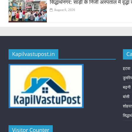
सिद्धार्थनगर: सांड़ी के निजी अस्पताल में वृद
August 6, 2026
Kapilvastupost.in
Ca
इटवा
डुमरि
बढ़नी
बांसी
शोहर
सिद्धा
Visitor Counter