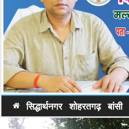
सिद्धार्थनगर
शोहरतगढ़
बांसी