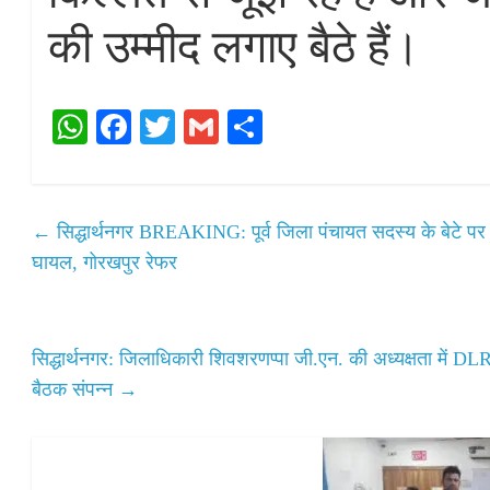
की उम्मीद लगाए बैठे हैं।
W
Fa
T
G
S
ha
ce
wi
m
ha
ts
bo
tte
ail
re
A
ok
r
←
सिद्धार्थनगर BREAKING: पूर्व जिला पंचायत सदस्य के बेटे पर जा
pp
घायल, गोरखपुर रेफर
सिद्धार्थनगर: जिलाधिकारी शिवशरणप्पा जी.एन. की अध्यक्षता में DLRC
बैठक संपन्न
→