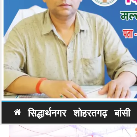
सिद्धार्थनगर
शोहरतगढ़
बांसी