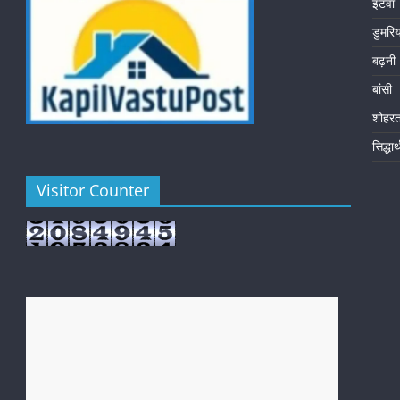
इटवा
डुमरि
बढ़नी
बांसी
शोहर
सिद्धा
Visitor Counter