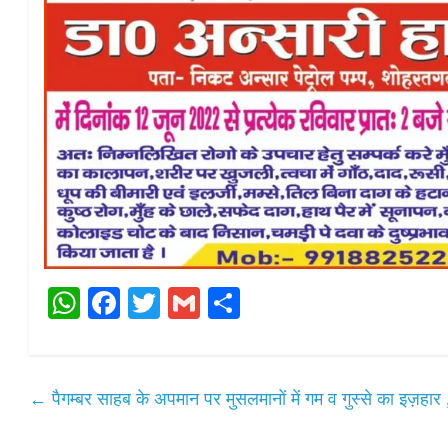
W
Fa
T
G
S
ha
ce
wi
m
ha
ts
bo
tte
ail
re
A
ok
r
←
पैगम्बर साहब के अपमान पर मुसलमानों में गम व गुस्से का इज़हार , क
pp