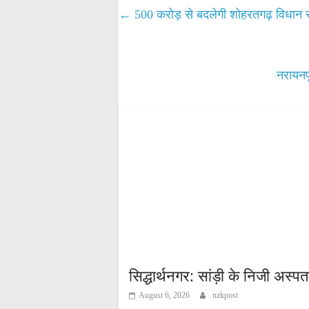
A
ok
r
←
500 करोड़ से बदलेगी शोहरतगढ़ विधान स
pp
नरायनपू
सिद्धार्थनगर: सांड़ी के निजी अस्प
August 6, 2026
nzkpost