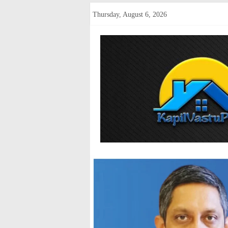
Skip
Thursday, August 6, 2026
to
content
kapilvastup
Courage
of
Journalism