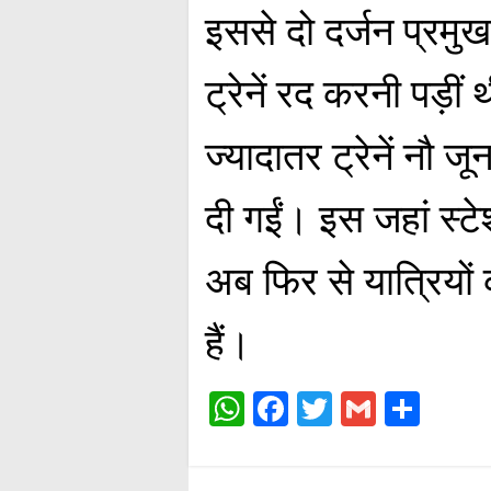
इससे दो दर्जन प्रमुख 
ट्रेनें रद करनी पड़ीं 
ज्यादातर ट्रेनें नौ
दी गईं। इस जहां स्टे
अब फिर से यात्रियों 
हैं।
W
Fa
T
G
S
ha
ce
wi
m
ha
ts
bo
tte
ail
re