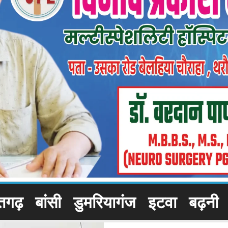
तगढ़
बांसी
डुमरियागंज
इटवा
बढ़नी