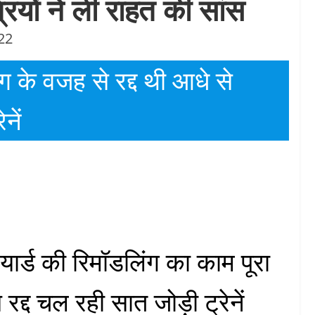
ियों ने ली राहत की सांस
22
िंग के वजह से रद्द थी आधे से
नें
ंडा यार्ड की रिमॉडलिंग का काम पूरा
रद्द चल रही सात जोड़ी ट्रेनें