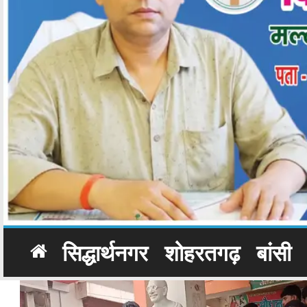
सिद्धार्थनगर
शोहरतगढ़
बांसी