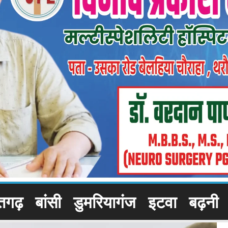
तगढ़
बांसी
डुमरियागंज
इटवा
बढ़नी