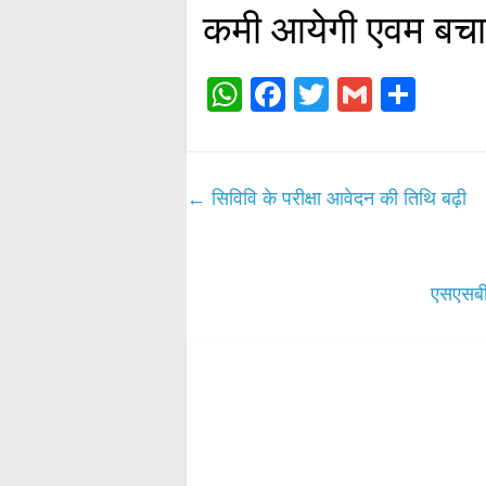
कमी आयेगी एवम बचाव
W
Fa
T
G
S
ha
ce
wi
m
ha
ts
bo
tte
ail
re
A
ok
r
←
सिविवि के परीक्षा आवेदन की तिथि बढ़ी
pp
एसएसबी 