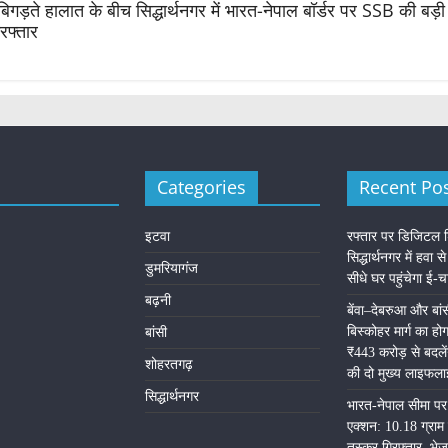
 बिगड़ते हालात के बीच सिद्धार्थनगर में भारत-नेपाल बॉर्डर पर SSB की बड
रफ्तार
Categories
Recent Po
इटवा
रफ्तार पर डिजिटल 
सिद्धार्थनगर में हवा से
डुमरियागंज
सीधे घर पहुंचेगा ई-
बढ़नी
​बेंवा–देबरुआ और बा
बिस्कोहर मार्ग का ह
बांसी
₹443 करोड़ से बदलेंग
शोहरतगढ़
की दो मुख्य लाइफल
सिद्धार्थनगर
भारत-नेपाल सीमा प
एक्शन: 10.18 ग्राम 
तस्कर गिरफ्तार, भेज