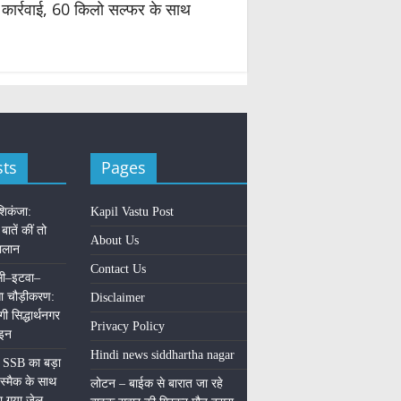
़ी कार्रवाई, 60 किलो सल्फर के साथ
sts
Pages
शिकंजा:
Kapil Vastu Post
 बातें कीं तो
About Us
चालान
Contact Us
ंसी–इटवा–
ोगा चौड़ीकरण:
Disclaimer
ी सिद्धार्थनगर
Privacy Policy
ाइन
Hindi news siddhartha nagar
र SSB का बड़ा
स्मैक के साथ
लोटन – बाईक से बारात जा रहे
ा गया जेल