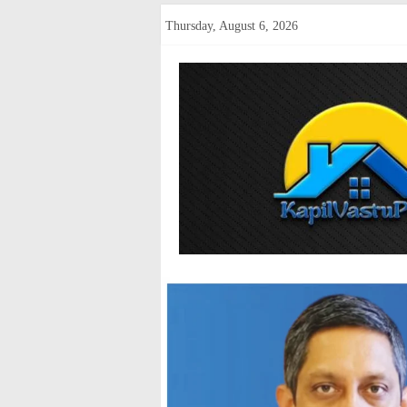
Skip
Thursday, August 6, 2026
to
content
kapilvastup
Courage
of
Journalism