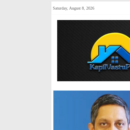
Skip
Saturday, August 8, 2026
to
content
kapilvastup
Courage
of
Journalism