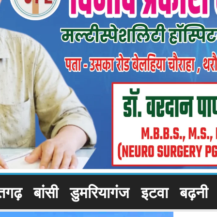
तगढ़
बांसी
डुमरियागंज
इटवा
बढ़नी