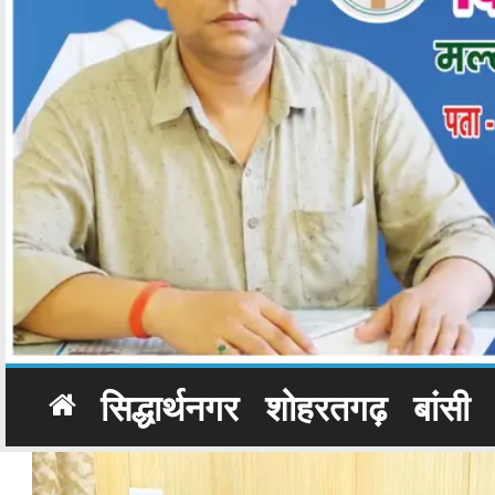
सिद्धार्थनगर
शोहरतगढ़
बांसी