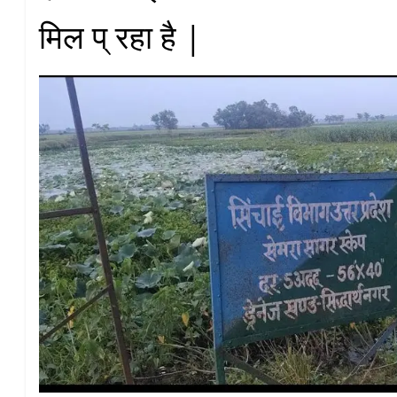
मिल प् रहा है |