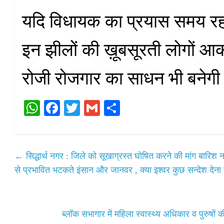
यदि विधायक का प्रयास समय रहत
इन झीलों की ख़ूबसूरती लोगों आ
रोजी रोजगार का साधन भी बनेगी
W
Fa
T
G
S
ha
ce
wi
m
ha
ts
bo
tte
ail
re
A
ok
r
←
सिद्धार्थ नगर : जिले को सूखाग्रस्त घोषित करने की मांग बारिश न
pp
से प्रभावित भटकते इंसान और जानवर , क्या इश्वर कुछ सन्देश देना 
ब्लॉक सभागार में महिला स्वास्थ्य अधिकार व पुरुषों 