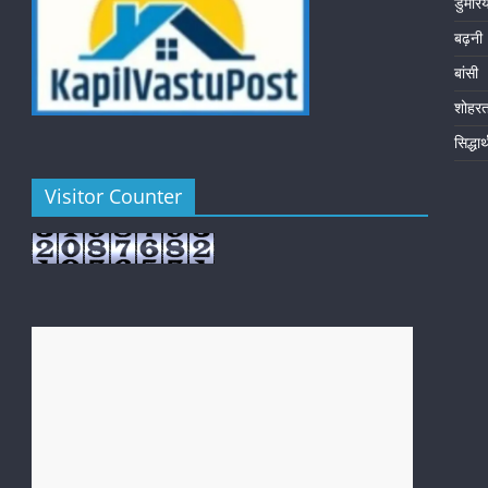
डुमरि
बढ़नी
बांसी
शोहर
सिद्धा
Visitor Counter