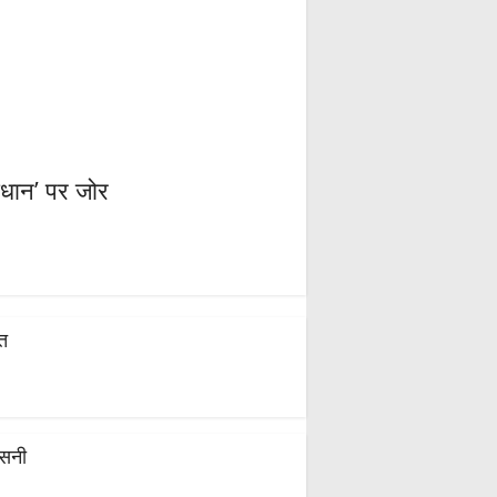
माधान’ पर जोर
ित
नसनी