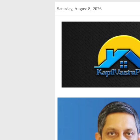
Skip
Saturday, August 8, 2026
to
content
kapilvastup
Courage
of
Journalism