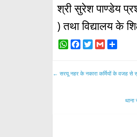
श्री सुरेश पाण्डेय
) तथा विद्यालय के शि
W
Fa
T
G
S
ha
ce
wi
m
ha
ts
bo
tte
ail
re
A
ok
r
←
सरयू नहर के नकारा कर्मियों के वजह से
pp
थाना 