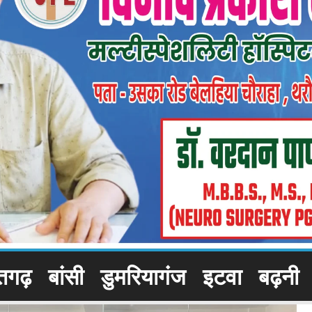
तगढ़
बांसी
डुमरियागंज
इटवा
बढ़नी