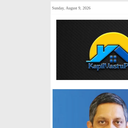
Skip
Sunday, August 9, 2026
to
content
kapilvastup
Courage
of
Journalism