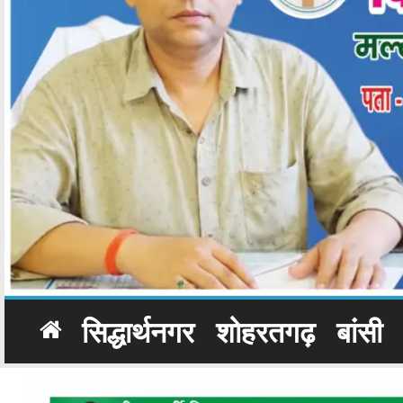
सिद्धार्थनगर
शोहरतगढ़
बांसी