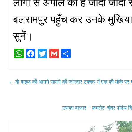
लोगों से अपील की है जादा जादा सं
बलरामपुर पहुँच कर उनके मुखिया
सुनें।
W
Fa
T
G
S
ha
ce
wi
m
ha
ts
bo
tte
ail
re
A
ok
r
←
दो बाइक की आमने सामने की जोरदार टक्कर में एक की मौके पर
pp
उसका बाजार – कमलेश चंद्र पांडेय क