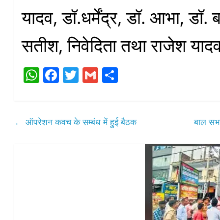
यादव, डॉ.धर्मेंद्र, डॉ. आभा, डॉ.
सतीश, निवेदिता तथा राजेश यादव
W
Fa
T
G
S
ha
ce
wi
m
ha
ts
bo
tte
ail
re
A
ok
r
←
ऑपरेशन कवच के सम्बंध में हुई बैठक
बाल सभा 
pp