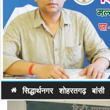
सिद्धार्थनगर
शोहरतगढ़
बांसी