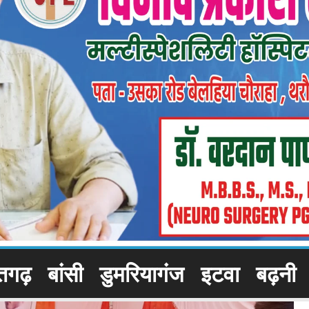
तगढ़
बांसी
डुमरियागंज
इटवा
बढ़नी