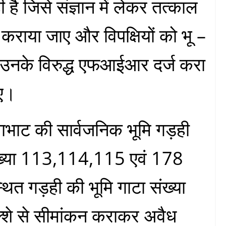
है जिसे संज्ञान में लेकर तत्काल
कराया जाए और विपक्षियों को भू –
 उनके विरुद्ध एफआईआर दर्ज करा
ाए।
ाभाट की सार्वजनिक भूमि गड़ही
ंख्या 113,114,115 एवं 178
्थित गड़ही की भूमि गाटा संख्या
क्शे से सीमांकन कराकर अवैध