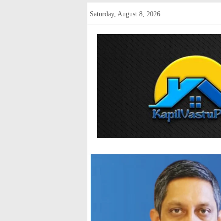
Skip
Saturday, August 8, 2026
to
content
kapilvastup
Courage
of
Journalism