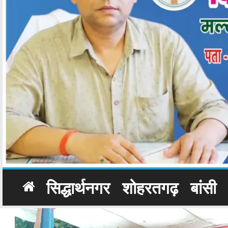
सिद्धार्थनगर
शोहरतगढ़
बांसी