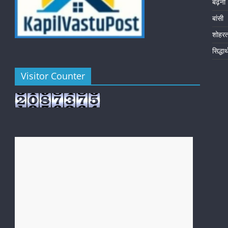
बढ़नी
बांसी
शोहर
सिद्धा
Visitor Counter