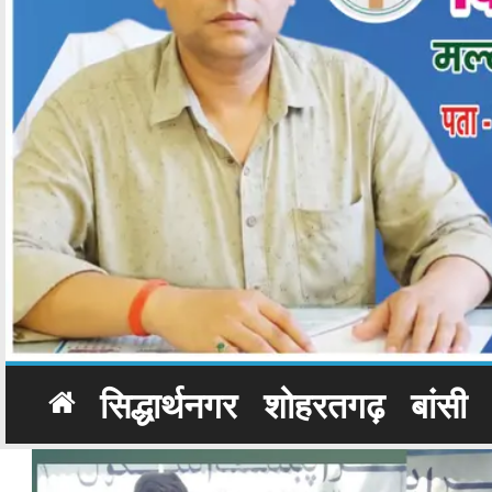
सिद्धार्थनगर
शोहरतगढ़
बांसी