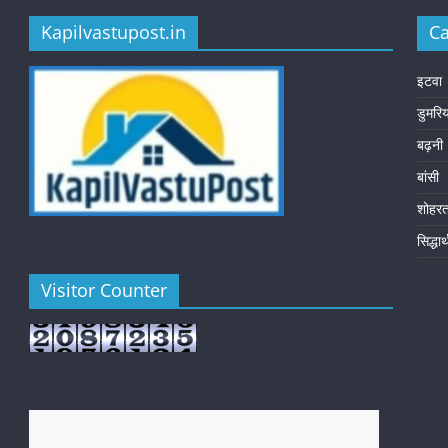
Kapilvastupost.in
Ca
इटवा
डुमरि
बढ़नी
बांसी
शोहर
सिद्धा
Visitor Counter