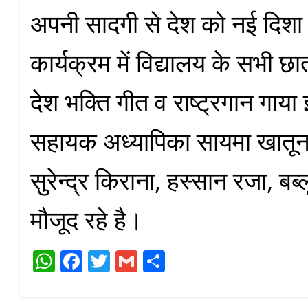
अपनी सादगी से देश को नई दिशा
कार्यक्रम में विद्यालय के सभी छात
देश भक्ति गीत व राष्ट्रगान गाया
सहायक अध्यापिका सायमा खातून
सुरेन्द्र किराना, हस्सान रजा, बब
मौजूद रहे है।
W
Fa
T
G
S
ha
ce
wi
m
ha
ts
bo
tte
ail
re