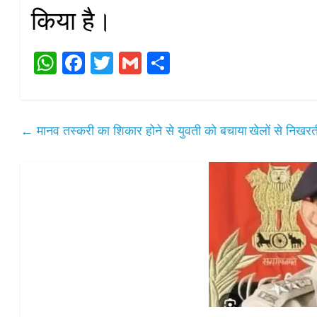
किया है।
W
Fa
T
G
S
ha
ce
wi
m
ha
ts
bo
tte
ail
re
A
ok
r
←
मानव तस्करी का शिकार होने से युवती को बचाया
खेलों से निखरत
pp