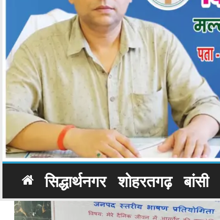
सिद्धार्थनगर
शोहरतगढ़
बांसी