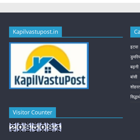
Kapilvastupost.in
Ca
इटवा
डुमरि
बढ़नी
बांसी
शोहर
सिद्धा
Visitor Counter