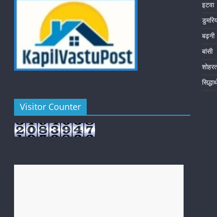
इटवा
डुमरि
बढ़नी
बांसी
शोहर
सिद्धा
Visitor Counter