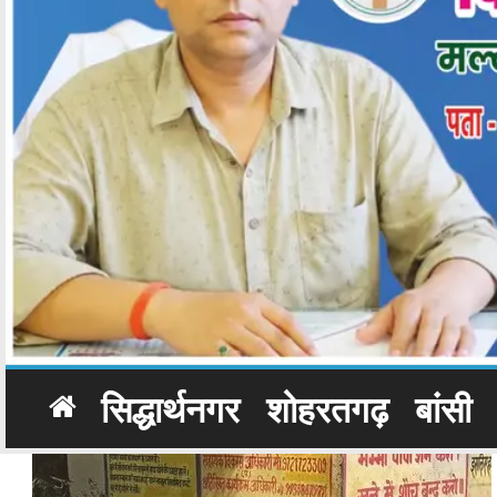
सिद्धार्थनगर
शोहरतगढ़
बांसी