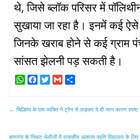
थे, जिसे ब्लॉक परिसर में पॉलिथी
सुखाया जा रहा है। इनमें कई ऐसे
जिनके खराब होने से कई ग्राम पंचा
सांसत झेलनी पड़ सकती है।
W
Fa
T
G
S
ha
ce
wi
m
ha
ts
bo
tte
ail
re
A
ok
r
←
चिल्हिया के एक व्यक्ति ने ट्रेन से लड़कर दे दी जान कारण स्पष्ट 
pp
बाणगंगा के निकट भेलौजी में राजकीय आश्रम पद्दति विद्यालय के ल