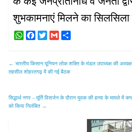
के कई जनप्रतिनिधि व जनता द्वार
शुभकामनाएं मिलने का सिलसिला 
W
Fa
T
G
S
ha
ce
wi
m
ha
ts
bo
tte
ail
re
A
ok
r
←
भारतीय किसान यूनियन लोक शक्ति के मंडल उपाध्यक्ष की अध्यक्षता मे
pp
तहसील शोहरतगढ़ में की गई बैठक
सिद्धार्थ नगर – मूर्ति विसर्जन के दौरान युवक की हत्या के मामले में 
को किया निलंबित
→