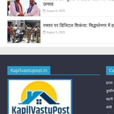
उत्साह
August 6, 2026
रफ्तार पर डिजिटल शिकंजा: सिद्धार्थनगर में हव
August 5, 2026
Kapilvastupost.in
Ca
इटवा
डुमरि
बढ़नी
बांसी