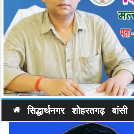
सिद्धार्थनगर
शोहरतगढ़
बांसी