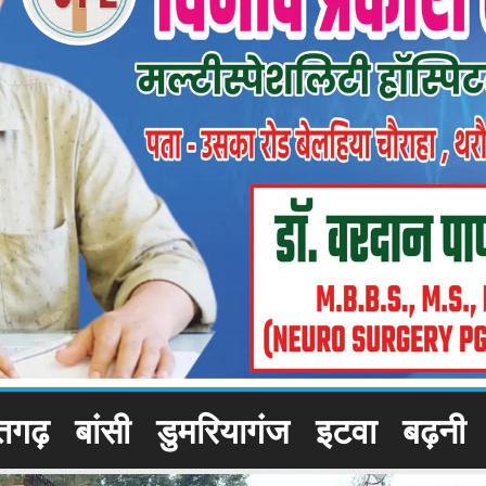
तगढ़
बांसी
डुमरियागंज
इटवा
बढ़नी