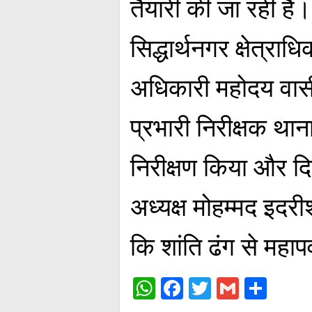
तैयारी की जा रही ह
सिद्धार्थनगर क्षेत्र
अधिकारी महोदय वास
प्रभारी निरीक्षक थाना
निरीक्षण किया और दि
अध्यक्ष मोहम्मद इदरी
कि शांति ढंग से महा
W
Fa
T
G
S
ha
ce
wi
m
ha