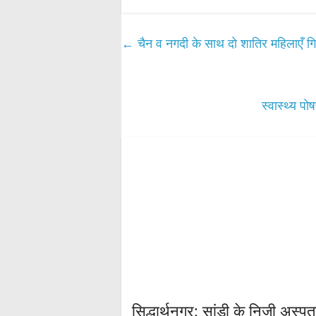
ts
bo
tte
ail
re
A
ok
r
←
चैन व नगदी के साथ दो शातिर महिलाएँ गि
pp
स्वास्थ्य 
सिद्धार्थनगर: सांड़ी के निजी अस्प