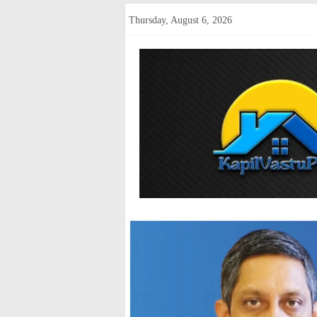
Skip
Thursday, August 6, 2026
to
content
kapilvastup
Courage
of
Journalism