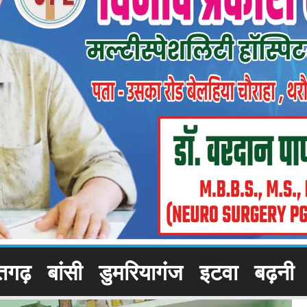
तगढ़
बांसी
डुमरियागंज
इटवा
बढ़नी