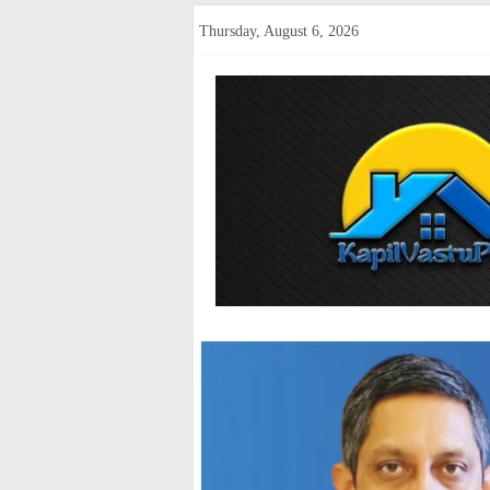
Skip
Thursday, August 6, 2026
to
content
kapilvastup
Courage
of
Journalism