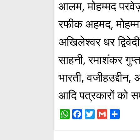
आलम, मोहम्मद परवेज़
रफीक अहमद, मोहम्म
अखिलेश्वर धर द्विव
साहनी, रमाशंकर गुप्त
भारती, वजीहउद्दीन, अब
आदि पत्रकारों को स
W
Fa
T
G
S
ha
ce
wi
m
ha
ts
bo
tte
ail
re