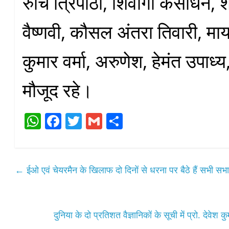
रुचि त्रिपाठी, शिवांगी कसौधन, शर्
वैष्णवी, कौसल अंतरा तिवारी, माय
कुमार वर्मा, अरुणेश, हेमंत उपाध्य,
मौजूद रहे।
W
Fa
T
G
S
ha
ce
wi
m
ha
ts
bo
tte
ail
re
A
ok
r
←
ईओ एवं चेयरमैन के खिलाफ दो दिनों से धरना पर बैठे हैं सभी स
pp
दुनिया के दो प्रतिशत वैज्ञानिकों के सूची में प्रो. देवे