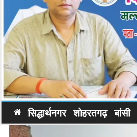
सिद्धार्थनगर
शोहरतगढ़
बांसी