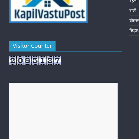
बढ़नी
बांसी
शोहर
सिद्धा
Visitor Counter