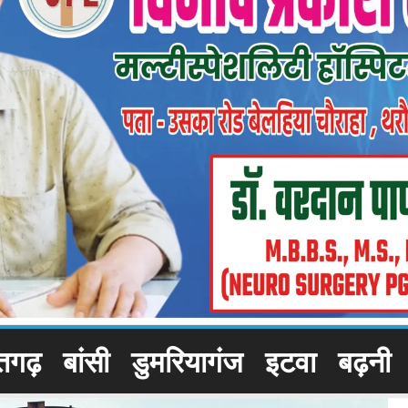
तगढ़
बांसी
डुमरियागंज
इटवा
बढ़नी