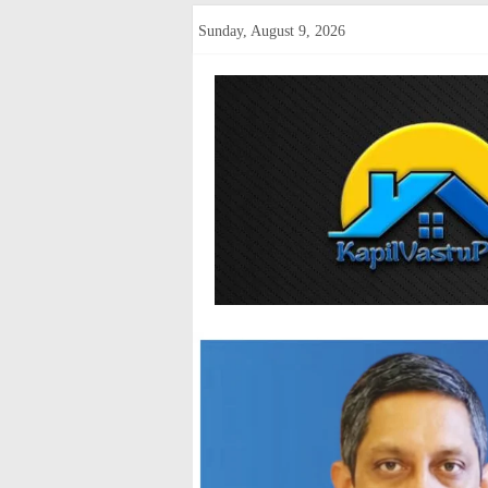
Skip
Sunday, August 9, 2026
to
content
kapilvastup
Courage
of
Journalism