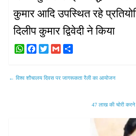
कुमार आदि उपस्थित रहे प्रतिय
दिलीप कुमार द्विवेदी ने किया
W
Fa
T
G
S
ha
ce
wi
m
ha
ts
bo
tte
ail
re
A
ok
r
←
विश्व शौचालय दिवस पर जागरूकता रैली का आयोजन
pp
47 लाख की चोरी करने व