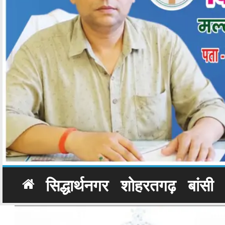
सिद्धार्थनगर
शोहरतगढ़
बांसी