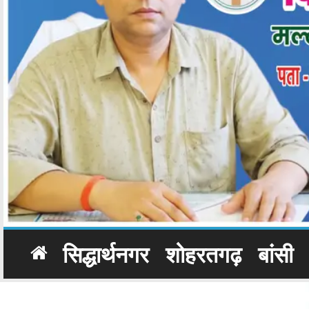
सिद्धार्थनगर
शोहरतगढ़
बांसी