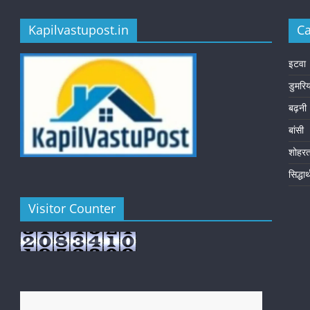
Kapilvastupost.in
Ca
इटवा
डुमरि
बढ़नी
बांसी
शोहर
सिद्धा
Visitor Counter