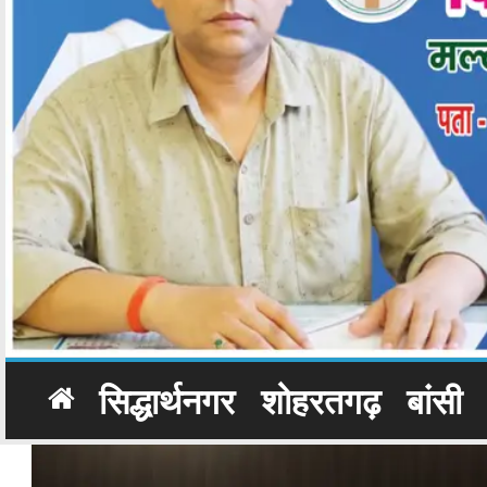
सिद्धार्थनगर
शोहरतगढ़
बांसी