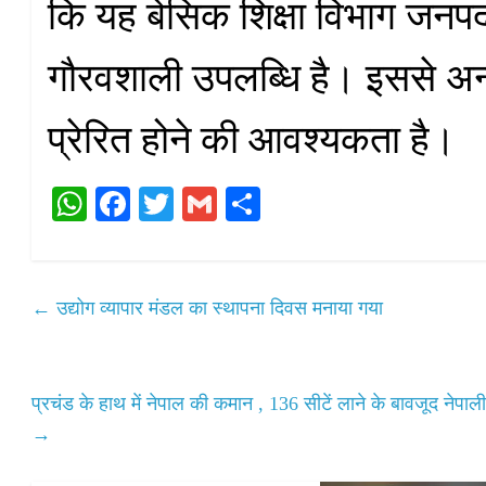
कि यह बेसिक शिक्षा विभाग जनपद 
गौरवशाली उपलब्धि है। इससे अन्य
प्रेरित होने की आवश्यकता है।
W
Fa
T
G
S
ha
ce
wi
m
ha
ts
bo
tte
ail
re
A
ok
r
←
उद्योग व्यापार मंडल का स्थापना दिवस मनाया गया
pp
प्रचंड के हाथ में नेपाल की कमान , 136 सीटें लाने के बावजूद नेपा
→