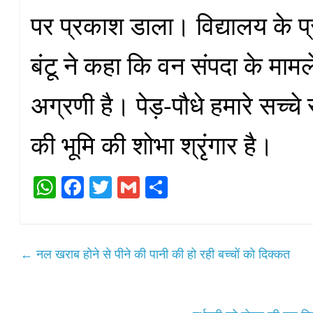
पर प्रकाश डाला। विद्यालय के प्
बंटू ने कहा कि वन संपदा के मामले 
अग्रणी है। पेड़-पौधे हमारे सच्चे 
की भूमि की शोभा श्रृंगार है।
W
Fa
T
G
S
ha
ce
wi
m
ha
ts
bo
tte
ail
re
A
ok
r
←
नल खराब होने से पीने की पानी की हो रही बच्चों को दिक्कत
pp