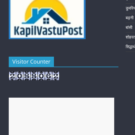
डुमरि
बढ़नी
बांसी
शोहर
सिद्धा
Visitor Counter