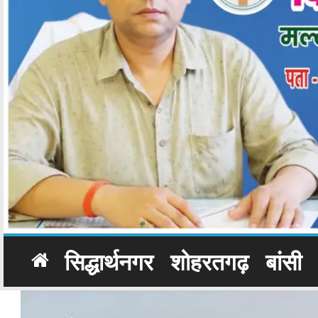
सिद्धार्थनगर
शोहरतगढ़
बांसी