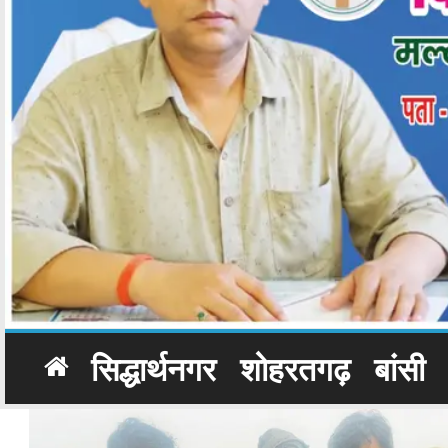
सिद्धार्थनगर
शोहरतगढ़
बांसी