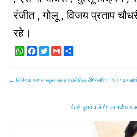
रंजीत , गोलू , विजय प्रताप चौ
रहे।
W
Fa
T
G
S
ha
ce
wi
m
ha
ts
bo
tte
ail
re
A
ok
r
←
डिस्टिक ओपन स्कूल क्लब एथलेटिक चैंपियनशिप 2022 का आ
pp
बैटरी चुराने वाले गैंग का पर्दा