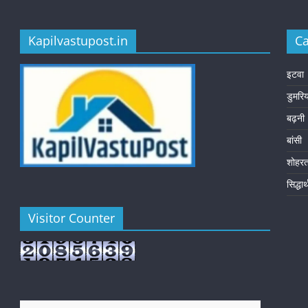
Kapilvastupost.in
Ca
इटवा
डुमरि
बढ़नी
बांसी
शोहर
सिद्धा
Visitor Counter