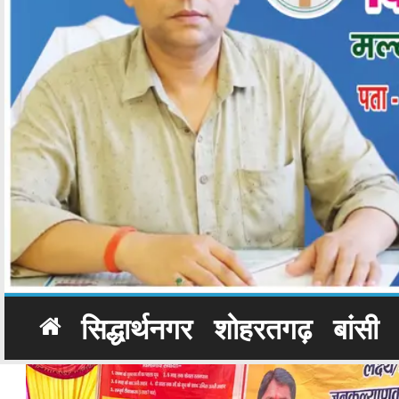
सिद्धार्थनगर
शोहरतगढ़
बांसी