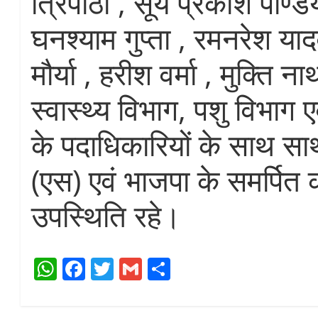
त्रिपाठी , सूर्य प्रकाश पाण्ड
घनश्याम गुप्ता , रमनरेश या
मौर्या , हरीश वर्मा , मुक्ति
स्वास्थ्य विभाग, पशु विभाग ए
के पदाधिकारियों के साथ 
(एस) एवं भाजपा के समर्पित 
उपस्थिति रहे।
W
Fa
T
G
S
ha
ce
wi
m
ha
ts
bo
tte
ail
re